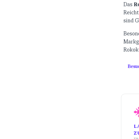
Das
R
Reichtum mit unverfälschter Natu
sind G
Beson
Markgr
Rokoko-Pracht. Di
Besuc
L
Z
TR