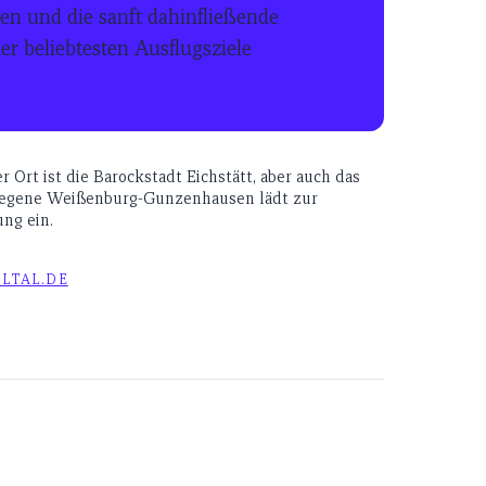
en und die sanft dahinfließende
r beliebtesten Ausflugsziele
r Ort ist die Barockstadt Eichstätt, aber auch das
egene Weißenburg-Gunzenhausen lädt zur
ng ein.
LTAL.DE