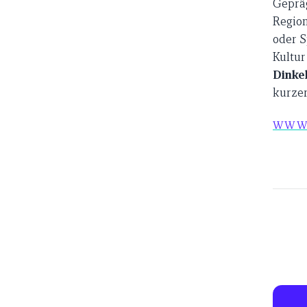
Gepräg
Region
oder S
Kultur
Dinke
kurzer
WWW.