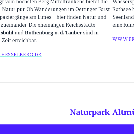
t vom höchsten Berg Mittelfrankens bietet die
Wassersp
 Natur pur. Ob Wanderungen im Oettinger Forst
Rothsee b
paziergänge am Limes – hier finden Natur und
Seenlands
 zueinander. Die ehemaligen Reichsstädte
eine Run
lsbühl
und
Rothenburg o. d. Tauber
sind in
WWW.FR
 Zeit erreichbar.
HESSELBERG.DE
Naturpark Altmü