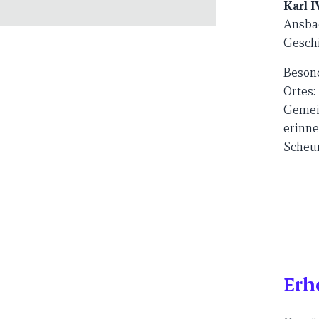
Karl I
Ansbac
Geschi
Besond
Ortes:
Gemein
erinne
Scheun
Erh