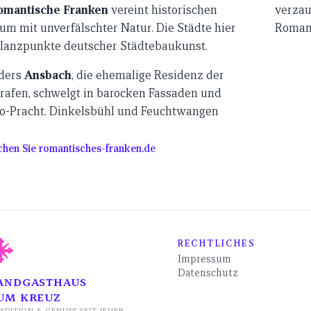
omantische Franken
vereint historischen
verzauber
r. Die Städte hier
Romant
lanzpunkte deutscher Städtebaukunst.
ders
Ansbach
, die ehemalige Residenz der
afen, schwelgt in barocken Fassaden und
nkelsbühl und Feuchtwangen
hen Sie romantisches-franken.de
RECHTLICHES
Impressum
Datenschutz
ANDGASTHAUS
UM KREUZ
ADITION & GENUSS SEIT JEHER