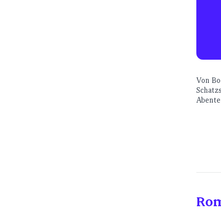
Von Boo
Schatzs
Abenteu
Rom